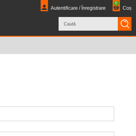
0
Autentificare / Înregistrare
Coș
×