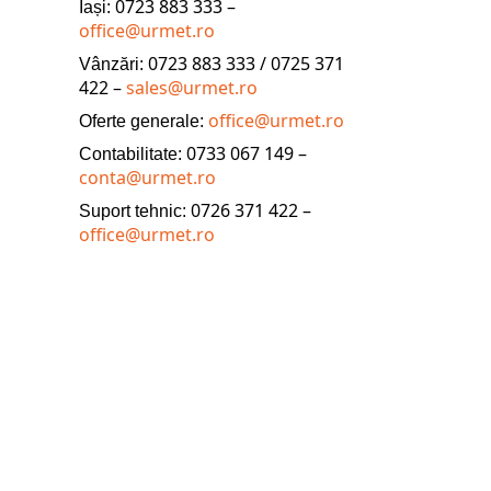
0723 883 333 –
Iași:
office@urmet.ro
0723 883 333 / 0725 371
Vânzări:
422 –
sales@urmet.ro
office@urmet.ro
Oferte generale:
0733 067 149 –
Contabilitate:
conta@urmet.ro
0726 371 422 –
Suport tehnic:
office@urmet.ro