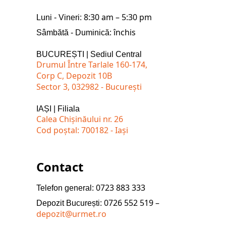
8:30 am – 5:30 pm
Luni - Vineri:
închis
Sâmbătă - Duminică:
BUCUREȘTI | Sediul Central
Drumul Între Tarlale 160-174,
Corp C, Depozit 10B
Sector 3, 032982 - București
IAȘI | Filiala
Calea Chișinăului nr. 26
Cod poștal: 700182 - Iași
Contact
0723 883 333
Telefon general:
0726 552 519 –
Depozit București:
depozit@urmet.ro