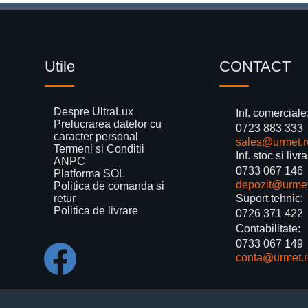
Utile
CONTACT
Despre UltraLux
Inf. comerciale
Prelucrarea datelor cu
0723 883 333
caracter personal
sales@urmet.r
Termeni si Conditii
Inf. stoc si livra
ANPC
0733 067 146
Platforma SOL
depozit@urmet
Politica de comanda si
retur
Suport tehnic:
Politica de livrare
0726 371 422
Contabilitate:
0733 067 149
conta@urmet.r